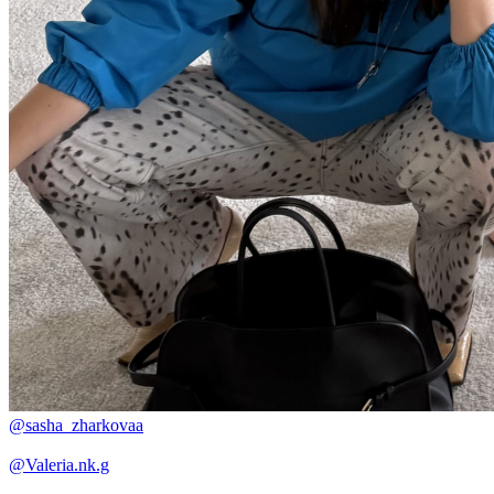
@sasha_zharkovaa
@Valeria.nk.g