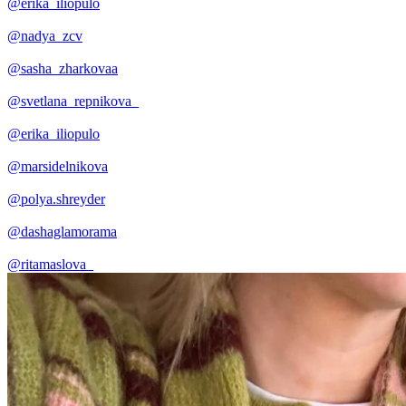
@erika_iliopulo
@nadya_zcv
@sasha_zharkovaa
@svetlana_repnikova_
@erika_iliopulo
@marsidelnikova
@polya.shreyder
@dashaglamorama
@ritamaslova_