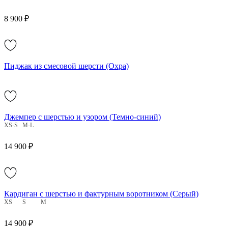
8 900 ₽
Пиджак из смесовой шерсти (Охра)
Джемпер с шерстью и узором (Темно-синий)
XS-S
M-L
14 900 ₽
Кардиган с шерстью и фактурным воротником (Серый)
XS
S
M
14 900 ₽