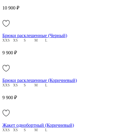
10 900 ₽
Брюки расклешенные (Черный)
XXS
XS
S
M
L
9 900 ₽
Брюки расклешенные (Коричневый)
XXS
XS
S
M
L
9 900 ₽
Жакет однобортный (Коричневый)
XXS
XS
S
M
L