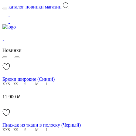
каталог
новинки
магазин
.
Новинки
Брюки широкие (Синий)
XXS
XS
S
M
L
11 900 ₽
Пиджак из ткани в полоску (Черный)
XXS
XS
S
M
L