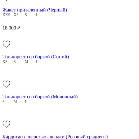
Жакет приталенный (Черный)
XXS
XS
S
L
18 900 ₽
Топ-корсет со сборкой (Синий)
XS
S
M
L
Топ-корсет со сборкой (Молочный)
S
M
L
Кардиган с шерстью альпаки (Розовый градиент)