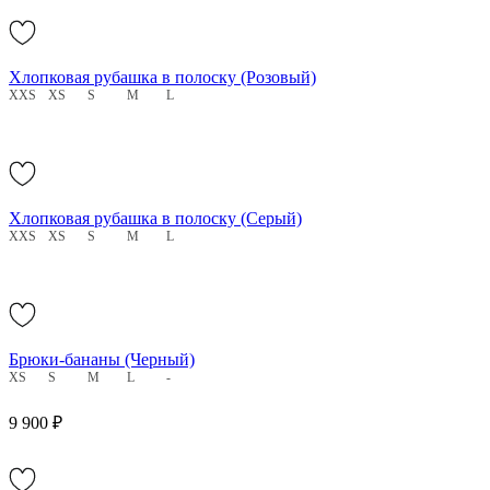
Хлопковая рубашка в полоску (Розовый)
XXS
XS
S
M
L
Хлопковая рубашка в полоску (Серый)
XXS
XS
S
M
L
Брюки-бананы (Черный)
XS
S
M
L
-
9 900 ₽