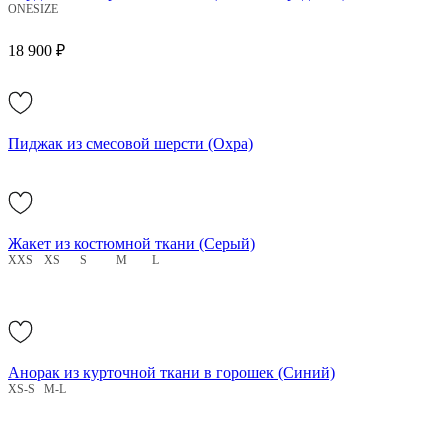
ONESIZE
18 900 ₽
Пиджак из смесовой шерсти (Охра)
Жакет из костюмной ткани (Серый)
XXS
XS
S
M
L
Анорак из курточной ткани в горошек (Синий)
XS-S
M-L