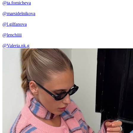
@ta.fomicheva
@marsidelnikova
@l.gilfanova
@lenchiiii
@Valeria.nk.g