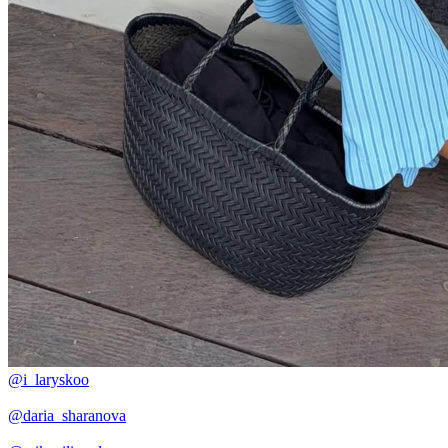
@i_laryskoo
@daria_sharanova