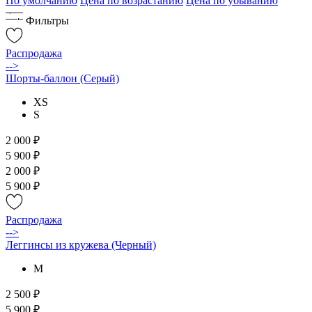
По умолчанию
Цена по возрастанию
Цена по убыванию
Фильтры
Распродажа
-->
Шорты-баллон (Серый)
XS
S
2 000 ₽
5 900 ₽
2 000 ₽
5 900 ₽
Распродажа
-->
Леггинсы из кружева (Черный)
M
2 500 ₽
5 900 ₽