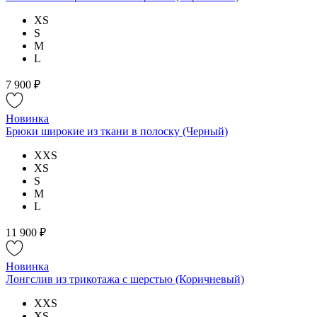
XS
S
M
L
7 900 ₽
Новинка
Брюки широкие из ткани в полоску (Черный)
XXS
XS
S
M
L
11 900 ₽
Новинка
Лонгслив из трикотажа с шерстью (Коричневый)
XXS
XS