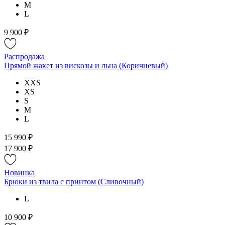
M
L
9 900 ₽
Распродажа
Прямой жакет из вискозы и льна (Коричневый)
XXS
XS
S
M
L
15 990 ₽
17 900 ₽
Новинка
Брюки из твила с принтом (Сливочный)
L
10 900 ₽