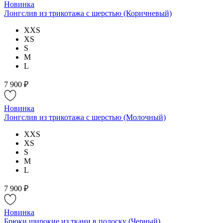
Новинка
Лонгслив из трикотажа с шерстью (Коричневый)
XXS
XS
S
M
L
7 900 ₽
Новинка
Лонгслив из трикотажа с шерстью (Молочный)
XXS
XS
S
M
L
7 900 ₽
Новинка
Брюки широкие из ткани в полоску (Черный)