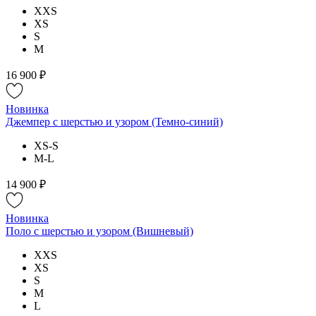
XXS
XS
S
M
16 900 ₽
Новинка
Джемпер с шерстью и узором (Темно-синий)
XS-S
M-L
14 900 ₽
Новинка
Поло с шерстью и узором (Вишневый)
XXS
XS
S
M
L