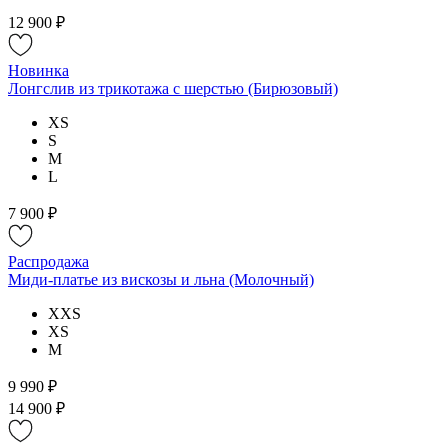
12 900 ₽
Новинка
Лонгслив из трикотажа с шерстью (Бирюзовый)
XS
S
M
L
7 900 ₽
Распродажа
Миди-платье из вискозы и льна (Молочный)
XXS
XS
M
9 990 ₽
14 900 ₽