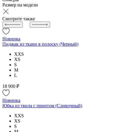
Размер на модели
Смотрите также
Новинка
Пиджак из ткани в полоску (Черный)
XXS
XS
S
M
L
18 900 ₽
Новинка
Юбка из твила с принтом (Сливочный)
XXS
XS
S
M