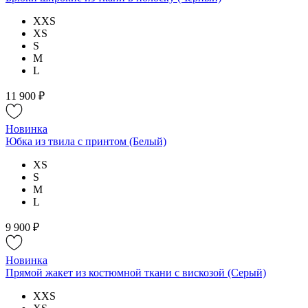
XXS
XS
S
M
L
11 900 ₽
Новинка
Юбка из твила с принтом (Белый)
XS
S
M
L
9 900 ₽
Новинка
Прямой жакет из костюмной ткани с вискозой (Серый)
XXS