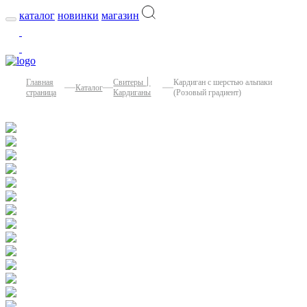
каталог
новинки
магазин
Главная
Свитеры ׀
Кардиган с шерстью альпаки
Каталог
страница
Кардиганы
(Розовый градиент)