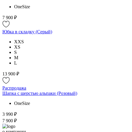
OneSize
7 900 ₽
Юбка в складку (Серый)
XXS
XS
S
M
L
13 900 ₽
Распродажа
Шапка с шерстью альпаки (Розовый)
OneSize
3 990 ₽
7 900 ₽
о компании