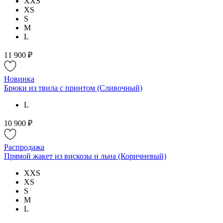
XXS
XS
S
M
L
11 900 ₽
Новинка
Брюки из твила с принтом (Сливочный)
L
10 900 ₽
Распродажа
Прямой жакет из вискозы и льна (Коричневый)
XXS
XS
S
M
L