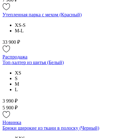
Утепленная парка с мехом (Красный)
XS-S
M-L
33 900 ₽
Распродажа
Топ-халтер из шитья (Белый)
XS
S
M
L
3 990 ₽
5 900 ₽
Новинка
Брюки широкие из ткани в полоску (Черный)