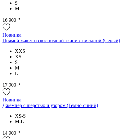
S
M
16 900 ₽
Новинка
Прямой жакет из костюмной ткани с вискозой (Серый)
XXS
XS
S
M
L
17 900 ₽
Новинка
Джемпер с шерстью и узором (Темно-синий)
XS-S
M-L
14 900 ₽