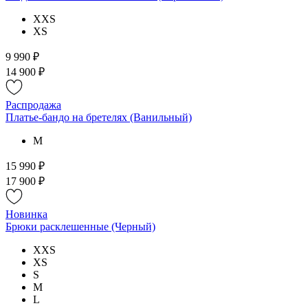
XXS
XS
9 990 ₽
14 900 ₽
Распродажа
Платье-бандо на бретелях (Ванильный)
M
15 990 ₽
17 900 ₽
Новинка
Брюки расклешенные (Черный)
XXS
XS
S
M
L