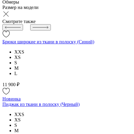
Обмеры
Размер на модели
Смотрите также
Брюки широкие из ткани в полоску (Синий)
XXS
XS
S
M
L
11 900 ₽
Новинка
Пиджак из ткани в полоску (Черный)
XXS
XS
S
M