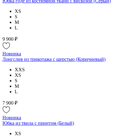
Юбка годе из костюмной ткани с вискозой (Серый)
XS
S
M
L
9 900 ₽
Новинка
Лонгслив из трикотажа с шерстью (Коричневый)
XXS
XS
S
M
L
7 900 ₽
Новинка
Юбка из твила с принтом (Белый)
XS