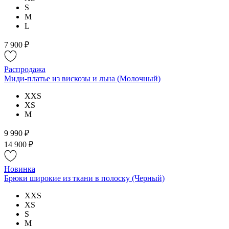
S
M
L
7 900 ₽
Распродажа
Миди-платье из вискозы и льна (Молочный)
XXS
XS
M
9 990 ₽
14 900 ₽
Новинка
Брюки широкие из ткани в полоску (Черный)
XXS
XS
S
M