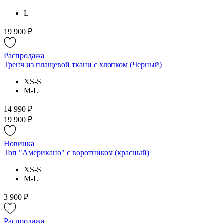
L
19 900 ₽
Распродажа
Тренч из плащевой ткани с хлопком (Черный)
XS-S
M-L
14 990 ₽
19 900 ₽
Новинка
Топ "Американо" с воротником (красный)
XS-S
M-L
3 900 ₽
Распродажа