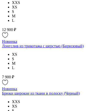
XXS
XS
S
M
L
12 900 ₽
Новинка
Лонгслив из трикотажа с шерстью (Бирюзовый)
XS
S
M
L
7 900 ₽
Новинка
Брюки широкие из ткани в полоску (Черный)
XXS
XS
S