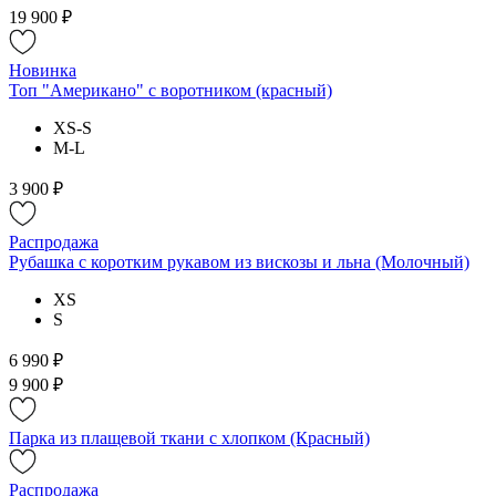
19 900 ₽
Новинка
Топ "Американо" с воротником (красный)
XS-S
M-L
3 900 ₽
Распродажа
Рубашка с коротким рукавом из вискозы и льна (Молочный)
XS
S
6 990 ₽
9 900 ₽
Парка из плащевой ткани с хлопком (Красный)
Распродажа