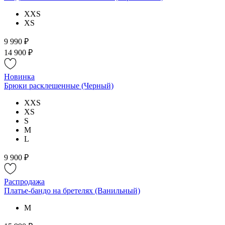
XXS
XS
9 990 ₽
14 900 ₽
Новинка
Брюки расклешенные (Черный)
XXS
XS
S
M
L
9 900 ₽
Распродажа
Платье-бандо на бретелях (Ванильный)
M