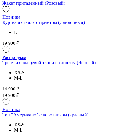
Жакет приталенный (Розовый)
Новинка
Куртка из твила с принтом (Сливочный)
L
19 900 ₽
Распродажа
Тренч из плащевой ткани с хлопком (Черный)
XS-S
M-L
14 990 ₽
19 900 ₽
Новинка
Топ "Американо" с воротником (красный)
XS-S
M-L