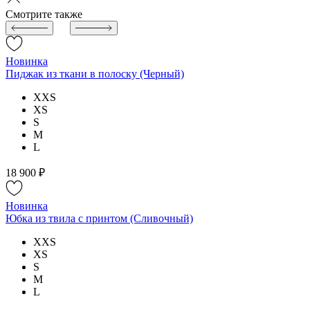
Смотрите также
Новинка
Пиджак из ткани в полоску (Черный)
XXS
XS
S
M
L
18 900 ₽
Новинка
Юбка из твила с принтом (Сливочный)
XXS
XS
S
M
L