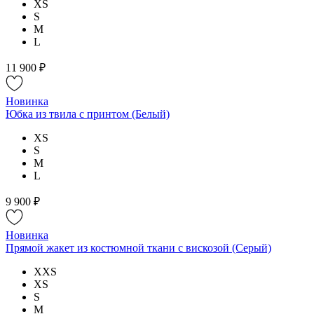
XS
S
M
L
11 900 ₽
Новинка
Юбка из твила с принтом (Белый)
XS
S
M
L
9 900 ₽
Новинка
Прямой жакет из костюмной ткани с вискозой (Серый)
XXS
XS
S
M