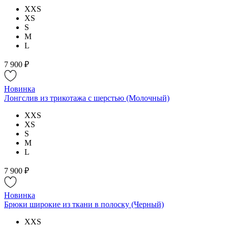
XXS
XS
S
M
L
7 900 ₽
Новинка
Лонгслив из трикотажа с шерстью (Молочный)
XXS
XS
S
M
L
7 900 ₽
Новинка
Брюки широкие из ткани в полоску (Черный)
XXS