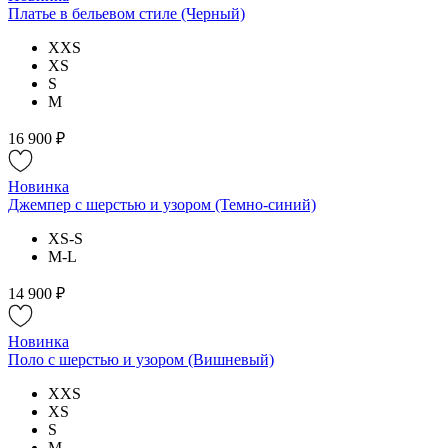
Платье в бельевом стиле (Черный)
XXS
XS
S
M
16 900 ₽
Новинка
Джемпер с шерстью и узором (Темно-синий)
XS-S
M-L
14 900 ₽
Новинка
Поло с шерстью и узором (Вишневый)
XXS
XS
S
M