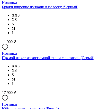
Новинка
Брюки широкие из ткани в полоску (Черный)
XXS
XS
S
M
L
11 900 ₽
Новинка
Прямой жакет из костюмной ткани с вискозой (Серый)
XXS
XS
S
M
L
17 900 ₽
Новинка
Юбка из твила с принтом (Белый)