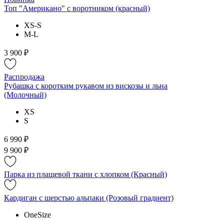
Топ "Американо" с воротником (красный)
XS-S
M-L
3 900 ₽
Распродажа
Рубашка с коротким рукавом из вискозы и льна
(Молочный)
XS
S
6 990 ₽
9 900 ₽
Парка из плащевой ткани с хлопком (Красный)
Кардиган с шерстью альпаки (Розовый градиент)
OneSize