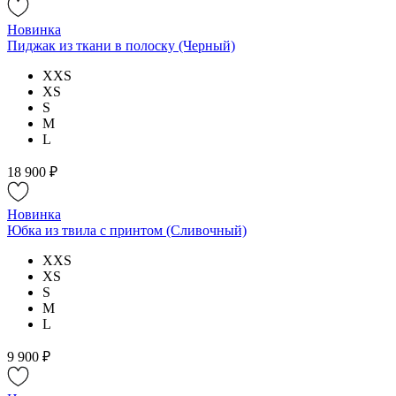
Новинка
Пиджак из ткани в полоску (Черный)
XXS
XS
S
M
L
18 900 ₽
Новинка
Юбка из твила с принтом (Сливочный)
XXS
XS
S
M
L
9 900 ₽