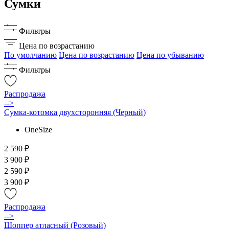
Сумки
Фильтры
Цена по возрастанию
По умолчанию
Цена по возрастанию
Цена по убыванию
Фильтры
Распродажа
-->
Сумка-котомка двухсторонняя (Черный)
OneSize
2 590 ₽
3 900 ₽
2 590 ₽
3 900 ₽
Распродажа
-->
Шоппер атласный (Розовый)