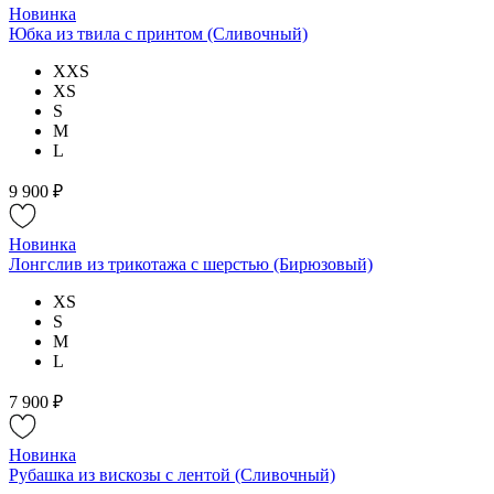
Новинка
Юбка из твила с принтом (Сливочный)
XXS
XS
S
M
L
9 900 ₽
Новинка
Лонгслив из трикотажа с шерстью (Бирюзовый)
XS
S
M
L
7 900 ₽
Новинка
Рубашка из вискозы с лентой (Сливочный)