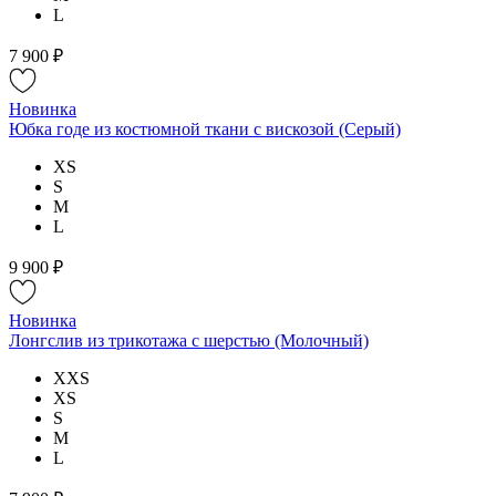
L
7 900 ₽
Новинка
Юбка годе из костюмной ткани с вискозой (Серый)
XS
S
M
L
9 900 ₽
Новинка
Лонгслив из трикотажа с шерстью (Молочный)
XXS
XS
S
M
L