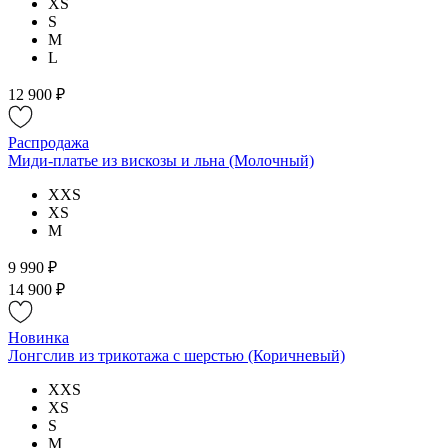
XS
S
M
L
12 900 ₽
Распродажа
Миди-платье из вискозы и льна (Молочный)
XXS
XS
M
9 990 ₽
14 900 ₽
Новинка
Лонгслив из трикотажа с шерстью (Коричневый)
XXS
XS
S
M