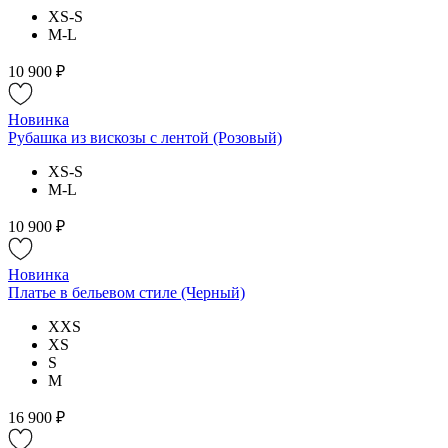
XS-S
M-L
10 900 ₽
Новинка
Рубашка из вискозы с лентой (Розовый)
XS-S
M-L
10 900 ₽
Новинка
Платье в бельевом стиле (Черный)
XXS
XS
S
M
16 900 ₽