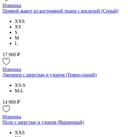
Новинка
Прямой жакет из костюмной ткани с вискозой (Серый)
XXS
XS
S
M
L
17 900 ₽
Новинка
Джемпер с шерстью и узором (Темно-синий)
XS-S
M-L
14 900 ₽
Новинка
Поло с шерстью и узором (Вишневый)
XXS