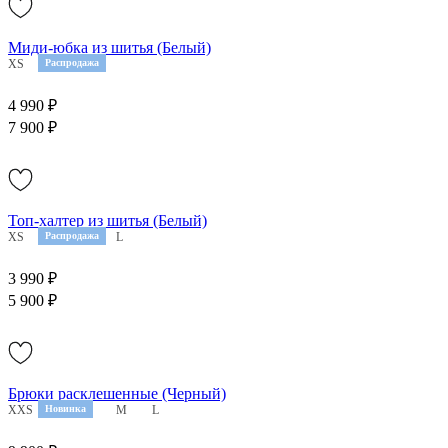
Миди-юбка из шитья (Белый)
XS
Распродажа
4 990 ₽
7 900 ₽
Топ-халтер из шитья (Белый)
XS
S
Распродажа
M
L
3 990 ₽
5 900 ₽
Брюки расклешенные (Черный)
XXS
XS
Новинка
S
M
L