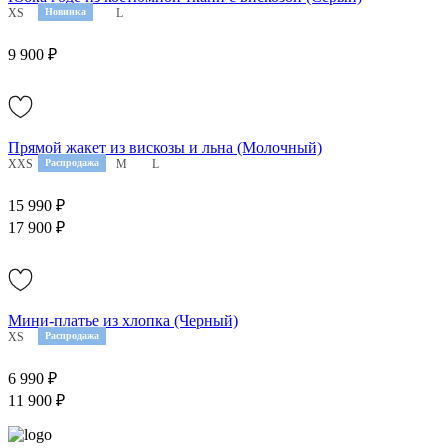
XS
S
Новинка
M
L
9 900 ₽
Прямой жакет из вискозы и льна (Молочный)
XXS
XS
Распродажа
S
M
L
15 990 ₽
17 900 ₽
Мини-платье из хлопка (Черный)
XS
M
Распродажа
6 990 ₽
11 900 ₽