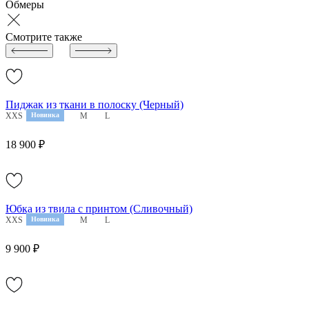
Обмеры
Смотрите также
Пиджак из ткани в полоску (Черный)
XXS
XS
Новинка
S
M
L
18 900 ₽
Юбка из твила с принтом (Сливочный)
XXS
XS
Новинка
S
M
L
9 900 ₽