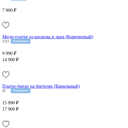
7 900 ₽
Миди-платье из вискозы и льна (Коричневый)
XXS
XS
Распродажа
9 990 ₽
14 900 ₽
Платье-бандо на бретелях (Ванильный)
M
Распродажа
15 990 ₽
17 900 ₽