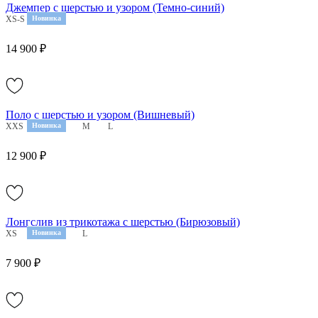
Джемпер с шерстью и узором (Темно-синий)
XS-S
M-L
Новинка
14 900 ₽
Поло с шерстью и узором (Вишневый)
XXS
XS
Новинка
S
M
L
12 900 ₽
Лонгслив из трикотажа с шерстью (Бирюзовый)
XS
S
Новинка
M
L
7 900 ₽