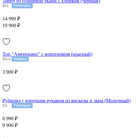
Тренч из плащевой ткани с хлопком (Черный)
M-L
Распродажа
14 990 ₽
19 900 ₽
Топ "Американо" с воротником (красный)
XS-S
M-L
Новинка
3 900 ₽
Рубашка с коротким рукавом из вискозы и льна (Молочный)
XS
S
Распродажа
6 990 ₽
9 900 ₽