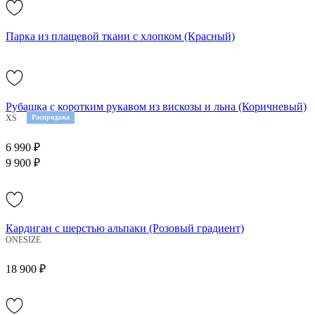
Парка из плащевой ткани с хлопком (Красный)
Рубашка с коротким рукавом из вискозы и льна (Коричневый)
XS
L
Распродажа
6 990 ₽
9 900 ₽
Кардиган с шерстью альпаки (Розовый градиент)
ONESIZE
18 900 ₽