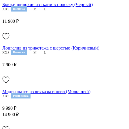
Брюки широкие из ткани в полоску (Черный)
XXS
XS
Новинка
S
M
L
11 900 ₽
Лонгслив из трикотажа с шерстью (Коричневый)
XXS
XS
Новинка
S
M
L
7 900 ₽
Миди-платье из вискозы и льна (Молочный)
XXS
XS
Распродажа
M
9 990 ₽
14 900 ₽