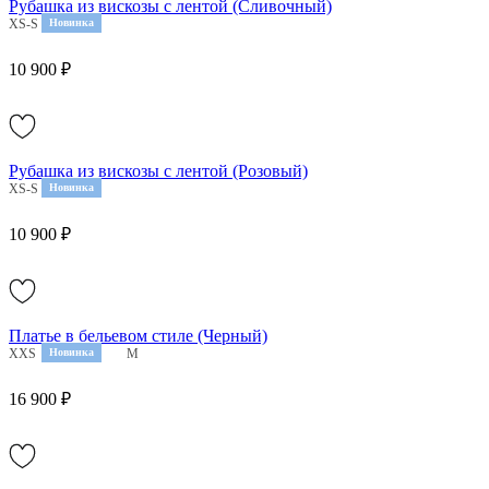
Рубашка из вискозы с лентой (Сливочный)
XS-S
M-L
Новинка
10 900 ₽
Рубашка из вискозы с лентой (Розовый)
XS-S
M-L
Новинка
10 900 ₽
Платье в бельевом стиле (Черный)
XXS
XS
Новинка
S
M
16 900 ₽