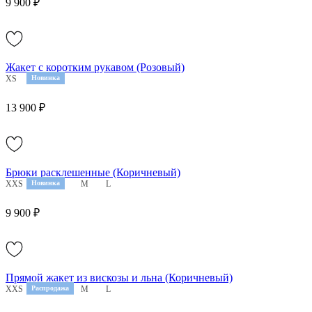
9 900 ₽
Жакет с коротким рукавом (Розовый)
XS
S
Новинка
M
13 900 ₽
Брюки расклешенные (Коричневый)
XXS
XS
Новинка
S
M
L
9 900 ₽
Прямой жакет из вискозы и льна (Коричневый)
XXS
XS
Распродажа
S
M
L