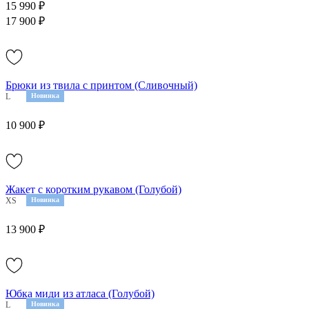
15 990 ₽
17 900 ₽
Брюки из твила с принтом (Сливочный)
L
Новинка
10 900 ₽
Жакет с коротким рукавом (Голубой)
XS
S
Новинка
M
13 900 ₽
Юбка миди из атласа (Голубой)
L
Новинка