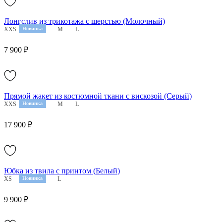
Лонгслив из трикотажа с шерстью (Молочный)
XXS
XS
Новинка
S
M
L
7 900 ₽
Прямой жакет из костюмной ткани с вискозой (Серый)
XXS
XS
Новинка
S
M
L
17 900 ₽
Юбка из твила с принтом (Белый)
XS
S
Новинка
M
L
9 900 ₽