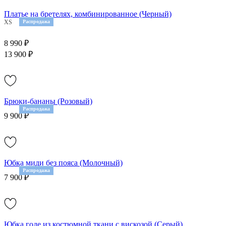
Платье на бретелях, комбинированное (Черный)
XS
M
Распродажа
L
8 990 ₽
13 900 ₽
Брюки-бананы (Розовый)
Распродажа
9 900 ₽
Юбка миди без пояса (Молочный)
Распродажа
7 900 ₽
Юбка годе из костюмной ткани с вискозой (Серый)